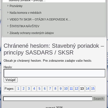
Stavebný poriadok – princípy…
Pozvánky
Naša komora v médiách
VIDEO TV SKSR – OTÁZKY A ODPOVEDE K…
ŠTATISTIKA NÁVŠTEV
Zásady ochrany osobných údajov
Chránené heslom: Stavebný poriadok –
princípy SASDARS / SKSR
Obsah je chránený heslom. Pre zobrazenie zadajte vaše heslo.
Heslo:
Pages:
1
2
3
4
5
6
7
8
9
10
11
12
13
14
15
august 2026