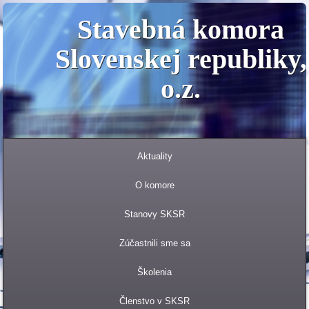
Stavebná komora
Slovenskej republiky,
o.z.
Aktuality
O komore
Stanovy SKSR
Zúčastnili sme sa
Školenia
Členstvo v SKSR