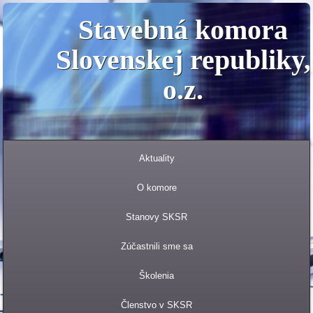
Stavebná komora
Slovenskej republiky,
o.z.
Aktuality
O komore
Stanovy SKSR
Zúčastnili sme sa
Školenia
Členstvo v SKSR