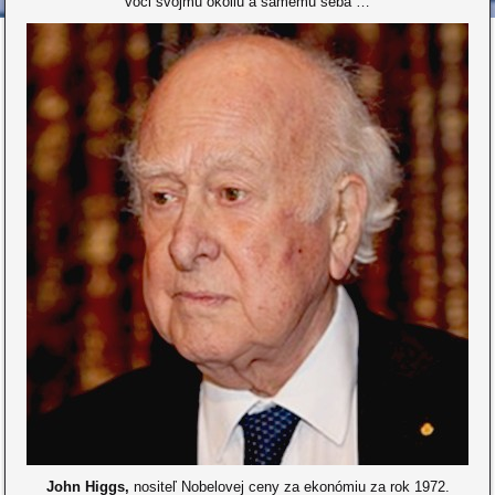
voči svojmu okoliu a samému seba …
John
Higgs,
nositeľ Nobelovej ceny za ekonómiu za rok 1972.