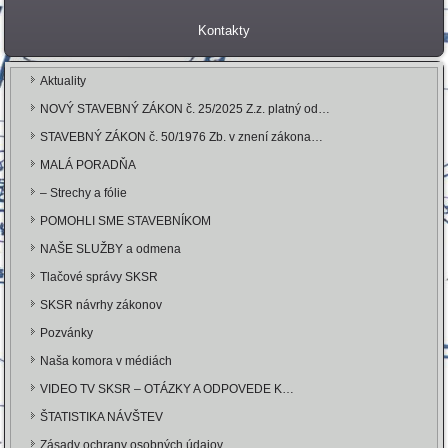
Kontakty
Aktuality
NOVÝ STAVEBNÝ ZÁKON č. 25/2025 Z.z. platný od…
STAVEBNÝ ZÁKON č. 50/1976 Zb. v znení zákona…
MALÁ PORADŇA
– Strechy a fólie
POMOHLI SME STAVEBNÍKOM
NAŠE SLUŽBY a odmena
Tlačové správy SKSR
SKSR návrhy zákonov
Pozvánky
Naša komora v médiách
VIDEO TV SKSR – OTÁZKY A ODPOVEDE K…
ŠTATISTIKA NÁVŠTEV
Zásady ochrany osobných údajov