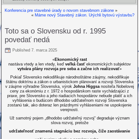
Konferencia pre stavebné úrady o novom stavebnom zákone
»
«
Máme nový Stavebný zákon. Urýchli bytovú výstavbu?
Toto sa o Slovensku od r. 1995
povedať nedá
Published
7. marca 2025
«
Ekonomický rast
nastáva vtedy a len vtedy, keď
veľká časť
ekonomických subjektov
vytvára plány rozvoja pre seba a začne ich realizovať
»
Pokiaľ Slovensko nekodifikuje národnoštátne záujmy, nekodifikuje
štátnu doktrínu a zákon o urbanistickom plánovaní a rozvoji Slovenska
v záujme výhradne Slovenska, výrok
Johna
Higgsa
nositeľa Nobelovej
ceny za ekonómiu z r. 1972 o hospodárskom raste vychádzajúci z
praxe, pre Slovensko a jeho riadiacich hospodárov nebude platiť a ich
vyhlásenia o budúcom dlhodobo udržateľnom rozvoji Slovenska
zostanú tak, ako doteraz len prázdnymi vyhláseniami ne uspokojenie
verejnosti.
Už samotný pojem „dlhodobo udržateľný rozvoj“ degraduje význam
slova rozvoj, pretože
udržateľnosť znamená stagnáciu bez rozvoja, čiže zaostávanie