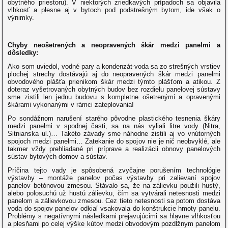
obytného priestoru). V niektorých zriedkavých prípadoch sa objavila
vlhkosť a plesne aj v bytoch pod podstrešným bytom, ide však o
výnimky.
Chyby neošetrených a neopravených škár medzi panelmi a
dôsledky:
Ako som uviedol, vodné pary a kondenzát-voda sa zo strešných vrstiev
plochej strechy dostávajú aj do neopravených škár medzi panelmi
obvodového plášťa prienikom škár medzi týmto plášťom a atikou. Z
doteraz vyšetrovaných obytných budov bez rozdielu panelovej sústavy
sme zistili len jednu budovu s kompletne ošetrenými a opravenými
škárami vykonanými v rámci zateplovania!
Po sondážnom narušení starého pôvodne plastického tesnenia škáry
medzi panelmi v spodnej časti, sa na nás vyliali litre vody (Nitra,
Sitnianska ul.)… Takéto závady sme náhodne zistili aj vo vnútorných
spojoch medzi panelmi… Zatekanie do spojov nie je nič neobvyklé, ale
takmer vždy prehliadané pri príprave a realizácii obnovy panelových
sústav bytových domov a sústav.
Príčina tejto vady je spôsobená zvyčajne porušením technológie
výstavby – montáže panelov počas výstavby pri zalievaní spojov
panelov betónovou zmesou. Stávalo sa, že na zálievku použili hustý,
alebo polosuchú už hustú zálievku, čím sa vytvárali netesnosti medzi
panelom a zálievkovou zmesou. Cez tieto netesnosti sa potom dostáva
voda do spojov panelov odkiaľ vsakovala do konštrukcie hmoty panelu.
Problémy s negatívnymi následkami prejavujúcimi sa hlavne vlhkosťou
a plesňami po celej výške kútov medzi obvodovým pozdĺžnym panelom