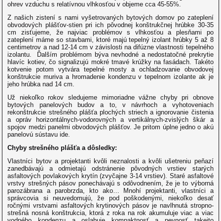
ohrev vzduchu s relatívnou vlhkosťou v objeme cca 45-55%.
Z našich zistení s nami vyšetrovaných bytových domov po zateplení
obvodových plášťov-stien pri ich pôvodnej konštrukčnej hrúbke 30-35
cm zisťujeme, že najviac problémov s vlhkosťou a plesňami po
zateplení máme so stavbami, ktoré majú tepelný izolant hrúbky 5 až 8
centimetrov a nad 12-14 cm v závislosti na difúzne vlastnosti tepelného
izolantu. Ďalším problémom býva nevhodné a nedostatočné prekrytie
hlavíc kotiev, čo signalizujú mokré tmavé krúžky na fasádach. Takéto
kotvenie potom vytvára tepelné mosty a ochladzovanie obvodovej
konštrukcie muriva a hromadenie kondenzu v tepelnom izolante ak je
jeho hrúbka nad 14 cm.
Už niekoľko rokov sledujeme mimoriadne vážne chyby pri obnove
bytových panelových budov a to, v návrhoch a vyhotoveniach
rekonštrukcie strešného plášťa plochých striech a ignorovanie čistenia
a opráv horizontálnych-vodorovných a vertikálnych-zvislých škár a
spojov medzi panelmi obvodových plášťov. Je pritom úplne jedno o akú
panelovú sústavu ide.
Chyby strešného plášťa a dôsledky:
Vlastníci bytov a projektanti kvôli neznalosti a kvôli ušetreniu peňazí
zanedbávajú a odmietajú odstránenie pôvodných vrstiev starých
asfaltových povlakových krytín (zvyčajne 3-14 vrstiev). Staré asfaltové
vrstvy strešných pásov ponechávajú s odôvodnením, že je to výborná
parozábrana a parobrzda, kto ako… Mnohí projektanti, vlastníci a
správcovia si neuvedomujú, že pod poškodenými, niekoľko desať
ročnými vrstvami asfaltových krytinových pásov je navlhnutá stropno-
strešná nosná konštrukcia, ktorá z roka na rok akumuluje viac a viac
vodného kondenzu a oslabuje kompaktnosť a pevnosť takejto