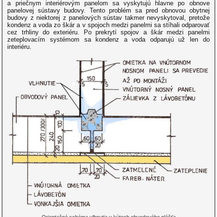
a priečnym interiérovým panelom sa vyskytujú hlavne po obnove
panelovej sústavy budovy. Tento problém sa pred obnovou obytnej
budovy z niektorej z panelových sústav takmer nevyskytoval, pretože
kondenz a voda zo škár a v spojoch medzi panelmi sa stíhali odparovať
cez trhliny do exteriéru. Po prekrytí spojov a škár medzi panelmi
zeteplovacím systémom sa kondenz a voda odparujú už len do
interiéru.
Orientačné schéma vlhnutia v kútoch obvodového plášťa