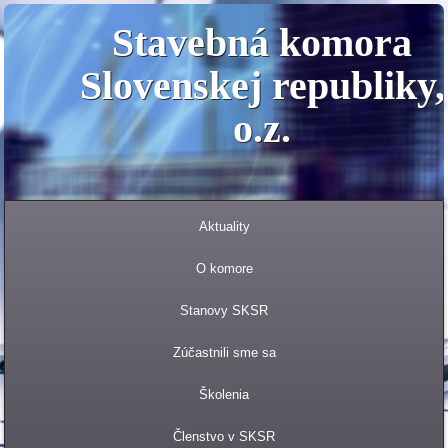
Stavebná komora
Slovenskej republiky,
o.z.
Aktuality
O komore
Stanovy SKSR
Zúčastnili sme sa
Školenia
Členstvo v SKSR