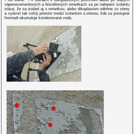
vápenocementových a brizolitových omietkach sa po nalepení izolantu
stáva, že sa izolant aj s omietkou, alebo dikoplastom odtrhne zo steny
a vydvorí tak voľný priestor medzi izolantom a stenou, kde sa postupne
hromadí-akumuluje kondenovaná voda.