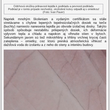
Odtrhová skúška prilnavosti lepidla k podkladu a pevnosti podkladu
Podklad je v tomto prípade nevhodný, skúšobné kotvy odpadli aj s omietkou!
(Foto: Ivan Pauer)
Napriek mnohým školeniam a vydaným certifikátom sa stále
stretávame s chybne lepených tepelnoizolačných dosiek na terče
(buchty) namiesto nanesenia lepidla po obvode izolačnej dosky. Takýto
spôsob spôsobuje nestabilitu prilepených dosiek, ich deformácie
vplyvom tepla a chladu a napokon aj vlhnutie stien v bytoch.
Sekundárnym javom sú tiež mikrotrhliny a trhliny vrchnej krycej časti
zateplenia – omietky, cez ktorú preniká atmosferická vlhkosť a
dažďová voda do izolantu a z neho do steny a interiéru budovy.