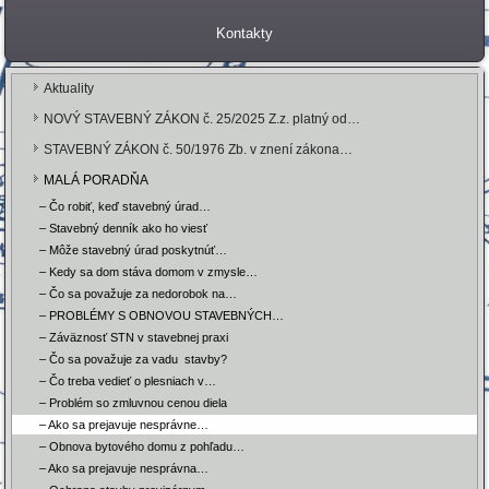
Kontakty
Aktuality
NOVÝ STAVEBNÝ ZÁKON č. 25/2025 Z.z. platný od…
STAVEBNÝ ZÁKON č. 50/1976 Zb. v znení zákona…
MALÁ PORADŇA
– Čo robiť, keď stavebný úrad…
– Stavebný denník ako ho viesť
– Môže stavebný úrad poskytnúť…
– Kedy sa dom stáva domom v zmysle…
– Čo sa považuje za nedorobok na…
– PROBLÉMY S OBNOVOU STAVEBNÝCH…
– Záväznosť STN v stavebnej praxi
– Čo sa považuje za vadu stavby?
– Čo treba vedieť o plesniach v…
– Problém so zmluvnou cenou diela
– Ako sa prejavuje nesprávne…
– Obnova bytového domu z pohľadu…
– Ako sa prejavuje nesprávna…