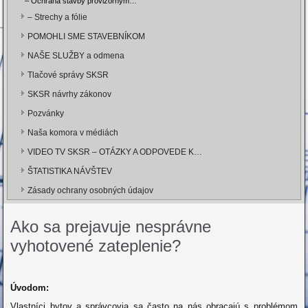
– Ochrana stavby provizórnym…
– Strechy a fólie
POMOHLI SME STAVEBNÍKOM
NAŠE SLUŽBY a odmena
Tlačové správy SKSR
SKSR návrhy zákonov
Pozvánky
Naša komora v médiách
VIDEO TV SKSR – OTÁZKY A ODPOVEDE K…
ŠTATISTIKA NÁVŠTEV
Zásady ochrany osobných údajov
Ako sa prejavuje nesprávne
vyhotovené zateplenie?
Úvodom:
Vlastníci bytov a správcovia sa často na nás obracajú s problémom