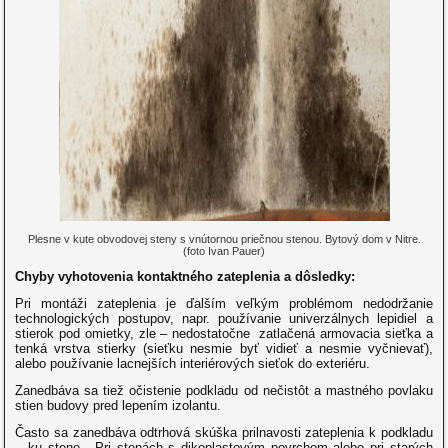
Plesne v kute obvodovej steny s vnútornou priečnou stenou. Bytový dom v Nitre.
(foto Ivan Pauer)
Chyby vyhotovenia kontaktného zateplenia a dôsledky:
Pri montáži zateplenia je ďalším veľkým problémom nedodržanie
technologických postupov, napr. používanie univerzálnych lepidiel a
stierok pod omietky, zle – nedostatočne zatlačená armovacia sieťka a
tenká vrstva stierky (sieťku nesmie byť vidieť a nesmie vyčnievať),
alebo používanie lacnejších interiérových sieťok do exteriéru.
Zanedbáva sa tiež očistenie podkladu od nečistôt a mastného povlaku
stien budovy pred lepením izolantu.
Často sa zanedbáva odtrhová skúška prilnavosti zateplenia k podkladu
– ku stene. Pri stenách s dikoplastovým povrchom alebo pri starých