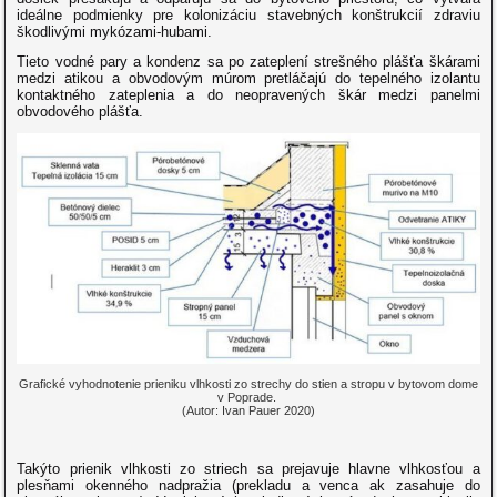
ideálne podmienky pre kolonizáciu stavebných konštrukcií zdraviu
škodlivými mykózami-hubami.
Tieto vodné pary a kondenz sa po zateplení strešného plášťa škárami
medzi atikou a obvodovým múrom pretláčajú do tepelného izolantu
kontaktného zateplenia a do neopravených škár medzi panelmi
obvodového plášťa.
Grafické vyhodnotenie prieniku vlhkosti zo strechy do stien a stropu v bytovom dome
v Poprade.
(Autor: Ivan Pauer 2020)
Takýto prienik vlhkosti zo striech sa prejavuje hlavne vlhkosťou a
plesňami okenného nadpražia (prekladu a venca ak zasahuje do