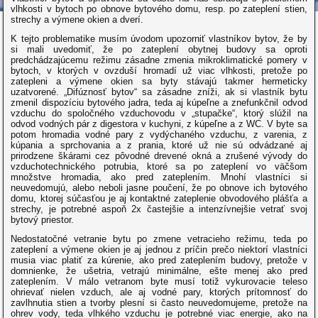
vlhkosti v bytoch po obnove bytového domu, resp. po zateplení stien,
strechy a výmene okien a dverí.
K tejto problematike musím úvodom upozorniť vlastníkov bytov, že by
si mali uvedomiť, že po zateplení obytnej budovy sa oproti
predchádzajúcemu režimu zásadne zmenia mikroklimatické pomery v
bytoch, v ktorých v ovzduší hromadí už viac vlhkosti, pretože po
zatepleni a výmene okien sa byty stávajú takmer hermeticky
uzatvorené. „Difúznosť bytov“ sa zásadne zníži, ak si vlastník bytu
zmenil dispozíciu bytového jadra, teda aj kúpeľne a znefunkčnil odvod
vzduchu do spoločného vzduchovodu v „stupačke“, ktorý slúžil na
odvod vodných pár z digestora v kuchyni, z kúpeľne a z WC. V byte sa
potom hromadia vodné pary z vydýchaného vzduchu, z varenia, z
kúpania a sprchovania a z prania, ktoré už nie sú odvádzané aj
prirodzene škárami cez pôvodné drevené okná a zrušené vývody do
vzduchotechnického potrubia, ktoré sa po zateplení vo väčšom
množstve hromadia, ako pred zateplením. Mnohí vlastníci si
neuvedomujú, alebo neboli jasne poučení, že po obnove ich bytového
domu, ktorej súčasťou je aj kontaktné zateplenie obvodového plášťa a
strechy, je potrebné aspoň 2x častejšie a intenzívnejšie vetrať svoj
bytový priestor.
Nedostatočné vetranie bytu po zmene vetracieho režimu, teda po
zateplení a výmene okien je aj jednou z príčin prečo niektorí vlastníci
musia viac platiť za kúrenie, ako pred zateplením budovy, pretože v
domnienke, že ušetria, vetrajú minimálne, ešte menej ako pred
zateplením. V málo vetranom byte musí totiž vykurovacie teleso
ohrievať nielen vzduch, ale aj vodné pary, ktorých prítomnosť do
zavlhnutia stien a tvorby plesní si často neuvedomujeme, pretože na
ohrev vody, teda vlhkého vzduchu je potrebné viac energie, ako na