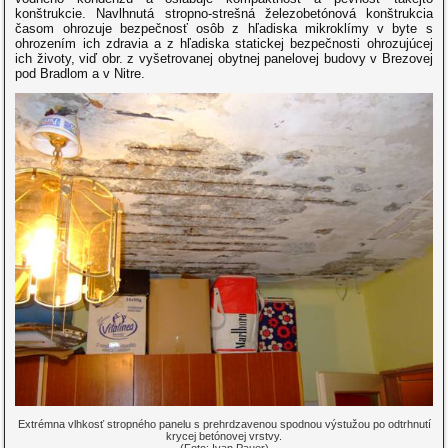
konštrukcie. Navlhnutá stropno-strešná železobetónová konštrukcia
časom ohrozuje bezpečnosť osôb z hľadiska mikroklímy v byte s
ohrozením ich zdravia a z hľadiska statickej bezpečnosti ohrozujúcej
ich životy, viď obr. z vyšetrovanej obytnej panelovej budovy v Brezovej
pod Bradlom a v Nitre.
Extrémna vlhkosť stropného panelu s prehrdzavenou spodnou výstužou po odtrhnutí
krycej betónovej vrstvy.