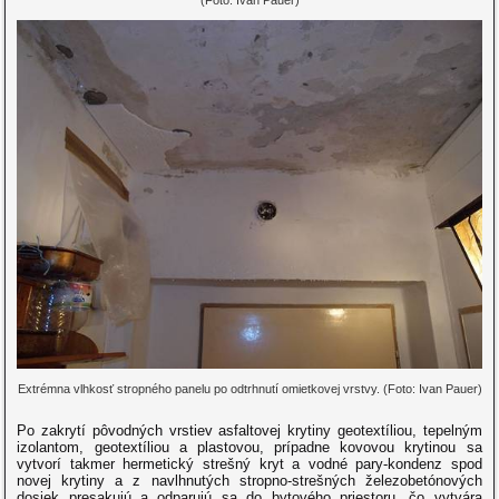
(Foto: Ivan Pauer)
Extrémna vlhkosť stropného panelu po odtrhnutí omietkovej vrstvy. (Foto: Ivan Pauer)
Po zakrytí pôvodných vrstiev asfaltovej krytiny geotextíliou, tepelným
izolantom, geotextíliou a plastovou, prípadne kovovou krytinou sa
vytvorí takmer hermetický strešný kryt a vodné pary-kondenz spod
novej krytiny a z navlhnutých stropno-strešných železobetónových
dosiek presakujú a odparujú sa do bytového priestoru, čo vytvára