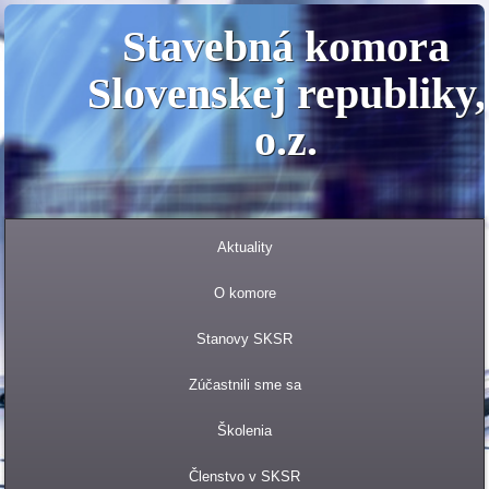
Stavebná komora
Slovenskej republiky,
o.z.
Aktuality
O komore
Stanovy SKSR
Zúčastnili sme sa
Školenia
Členstvo v SKSR