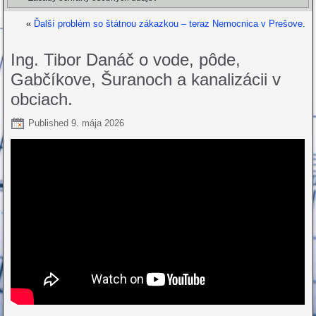
«
Ďalší problém so štátnou zákazkou – teraz Nemocnica v Prešove.
Ing. Tibor Danáč o vode, pôde,
Gabčíkove, Šuranoch a kanalizácii v
obciach.
Published
9. mája 2026