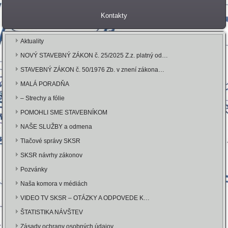
Kontakty
Aktuality
NOVÝ STAVEBNÝ ZÁKON č. 25/2025 Z.z. platný od…
STAVEBNÝ ZÁKON č. 50/1976 Zb. v znení zákona…
MALÁ PORADŇA
– Strechy a fólie
POMOHLI SME STAVEBNÍKOM
NAŠE SLUŽBY a odmena
Tlačové správy SKSR
SKSR návrhy zákonov
Pozvánky
Naša komora v médiách
VIDEO TV SKSR – OTÁZKY A ODPOVEDE K…
ŠTATISTIKA NÁVŠTEV
Zásady ochrany osobných údajov