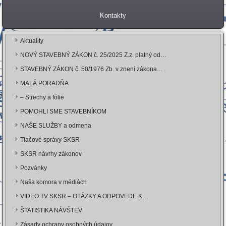
Kontakty
Aktuality
NOVÝ STAVEBNÝ ZÁKON č. 25/2025 Z.z. platný od…
STAVEBNÝ ZÁKON č. 50/1976 Zb. v znení zákona…
MALÁ PORADŇA
– Strechy a fólie
POMOHLI SME STAVEBNÍKOM
NAŠE SLUŽBY a odmena
Tlačové správy SKSR
SKSR návrhy zákonov
Pozvánky
Naša komora v médiách
VIDEO TV SKSR – OTÁZKY A ODPOVEDE K…
ŠTATISTIKA NÁVŠTEV
Zásady ochrany osobných údajov