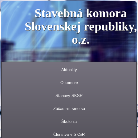
Stavebná komora
Slovenskej republiky,
o.z.
Aktuality
O komore
Stanovy SKSR
Zúčastnili sme sa
Školenia
Členstvo v SKSR