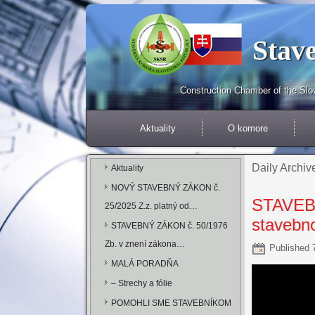
Stave
Construction Chamber of the Sl
Aktuality
O komore
Daily Archiv
Aktuality
NOVÝ STAVEBNÝ ZÁKON č.
STAVEBN
25/2025 Z.z. platný od…
stavebn
STAVEBNÝ ZÁKON č. 50/1976
Zb. v znení zákona…
Published
MALÁ PORADŇA
– Strechy a fólie
POMOHLI SME STAVEBNÍKOM