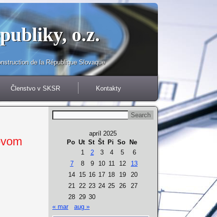
ubliky, o.z.
struction de la République Slovaque
Členstvo v SKSR
Kontakty
apríl 2025
ovom
Po
Ut
St
Št
Pi
So
Ne
1
2
3
4
5
6
7
8
9
10
11
12
13
14
15
16
17
18
19
20
21
22
23
24
25
26
27
28
29
30
« mar
aug »