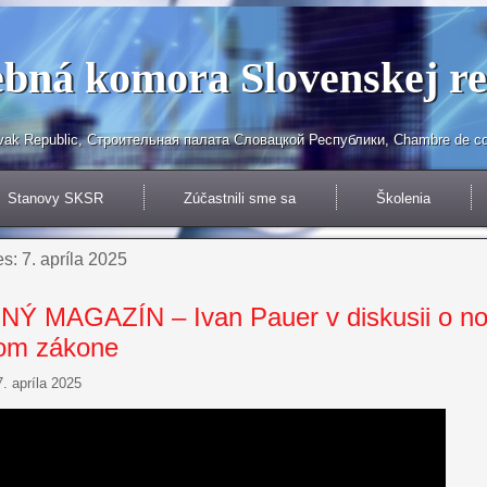
bná komora Slovenskej rep
ovak Republic, Строительнaя палата Словацкой Республики, Chambre de con
Stanovy SKSR
Zúčastnili sme sa
Školenia
es:
7. apríla 2025
Ý MAGAZÍN – Ivan Pauer v diskusii o n
om zákone
7. apríla 2025